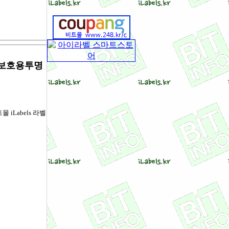
라벨보호용투명
 iLabels 라벨