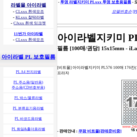
-
투명 라벨지키미 PLxxx 투명 보호용필름
-
라벨몰 아이라벨
-
CLxxx 흰색모조
모델번호순
[P
-
KLxxx 찰딱라벨
-
CJxxx 흰색 잉크젯
11번가 아이라벨
아이라벨지키미 PL
-
CLxxx 흰색모조
필름 [100매/권당] 15x15mm - iLa
아이라벨 PL 보호필름
[비트몰] 아이라벨지키미 PL576 100매 176칸(1
PL A4 전지라벨
프라자
PL 주소용(일반용)
주소용(CD번호부용)
PL 박스/물류라벨
PL 분류표기용라벨
PL 바코드용라벨
PL 화일&홀더용라벨
- 판매안내 :
쿠팡 비트몰[판매준비중]