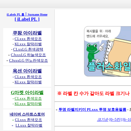
|
iLabels PL 홈
Surname Home
[ iLabel PL ]
쿠팡 아이라벨
-
CLxxx 흰색모조
-
KLxxx 찰딱라벨
-
CLxxLG 흰색광택
-
CJxxxLG 하늘색모조
-
CJxxxLG 연노란색모조
옥션 아이라벨
-
CLxxx 흰색모조
-
KLxxx 찰딱라벨
G마켓 아이라벨
※ 라벨 칸 수가 같아도 라벨 크기나
-
CLxxx 흰색모조
-
KLxxx 찰딱라벨
-
투명 라벨지키미 PLxxx 투명 보호용필름
-
네이버 스마트스토어
-
크기순
[0~5칸]
[6~1
CLxxx 흰색모조
-
LLxxx 찰딱라벨