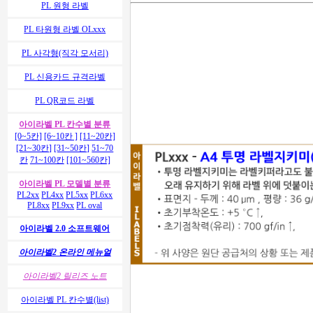
PL 원형 라벨
PL 타원형 라벨 OLxxx
PL 사각형(직각 모서리)
PL 신용카드 규격라벨
PL QR코드 라벨
아이라벨 PL 칸수별 분류
[0~5칸]
[6~10칸 ]
[11~20칸]
[21~30칸]
[31~50칸]
51~70
칸
71~100칸
[101~560칸]
아이라벨 PL 모델별 분류
PL2xx
PL4xx
PL5xx
PL6xx
PL8xx
PL9xx
PL oval
아이라벨 2.0 소프트웨어
아이라벨2 온라인 메뉴얼
아이라벨2 릴리즈 노트
아이라벨 PL 칸수별(list)