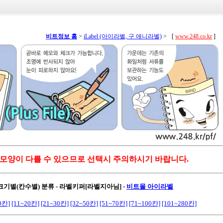
비트정보 홈
>
iLabel (아이라벨, 구 애니라벨)
>
[
www.248.co.kr
]
 모양이 다를 수 있으므로 선택시 주의하시기 바랍니다.
 크기별(칸수별) 분류 - 라벨키퍼[라벨지아님]
-
비트몰 아이라벨
0칸]
[11~20칸]
[21~30칸]
[32~50칸]
[51~70칸]
[71~100칸]
[101~280칸]