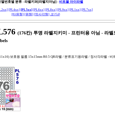
 모델번호별 분류 - 라벨키퍼[라벨지아님]
-
비트몰 아이라벨
L2xx]
[PL4xx]
[PL5xx]
[PL6xx]
[PL8xx]
[PL9xx]
[PL1xx]
[PL7xx]
[타원형]
[원형]
[정사각형]
크기순
576
(176칸) 투명 라벨지키미 - 프린터용 아님 - 
bels
1x16) 보호용 필름 15x15mm R0.5 QR라벨 / 분류표기용라벨 / 정사각라벨 - 비트몰