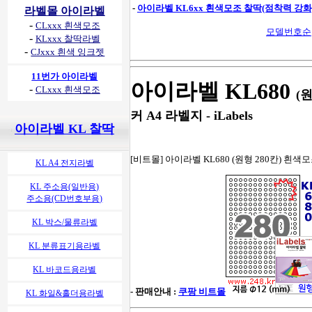
-
아이라벨 KL6xx 흰색모조 찰딱(점착력 강화
라벨몰 아이라벨
-
CLxxx 흰색모조
모델번호순
-
KLxxx 찰딱라벨
-
CJxxx 흰색 잉크젯
11번가 아이라벨
아이라벨 KL680
-
CLxxx 흰색모조
(
커 A4 라벨지 - iLabels
아이라벨 KL 찰딱
[비트몰] 아이라벨 KL680 (원형 280칸) 흰색모
KL A4 전지라벨
KL 주소용(일반용)
주소용(CD번호부용)
KL 박스/물류라벨
KL 분류표기용라벨
KL 바코드용라벨
- 판매안내 :
쿠팡 비트몰
KL 화일&홀더용라벨