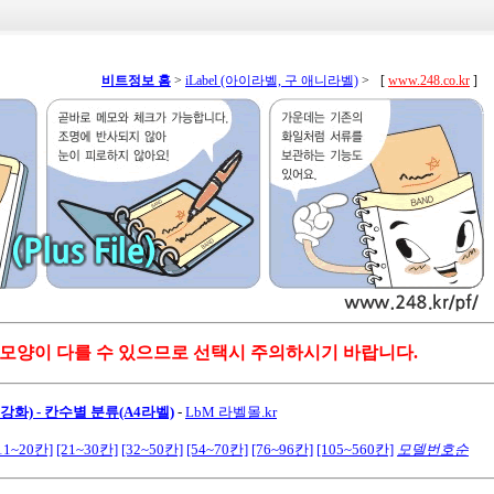
비트정보 홈
>
iLabel (아이라벨, 구 애니라벨)
>
[
www.248.co.kr
]
 모양이 다를 수 있으므로 선택시 주의하시기 바랍니다.
화) - 칸수별 분류(A4라벨)
-
LbM 라벨몰.kr
11~20칸]
[21~30칸]
[32~50칸]
[54~70칸]
[76~96칸]
[105~560칸]
모델번호순