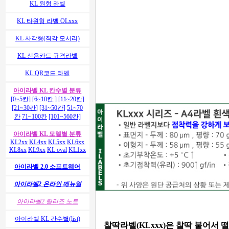
KL 원형 라벨
KL 타원형 라벨 OLxxx
KL 사각형(직각 모서리)
KL 신용카드 규격라벨
KL QR코드 라벨
아이라벨 KL 칸수별 분류
[0~5칸]
[6~10칸 ]
[11~20칸]
[21~30칸]
[31~50칸]
51~70
칸
71~100칸
[101~560칸]
아이라벨 KL 모델별 분류
KL2xx
KL4xx
KL5xx
KL6xx
KL8xx
KL9xx
KL oval
KL1xx
아이라벨 2.0 소프트웨어
아이라벨2 온라인 메뉴얼
아이라벨2 릴리즈 노트
아이라벨 KL 칸수별(list)
찰딱라벨(KLxxx)은 찰딱 붙어서 떨어