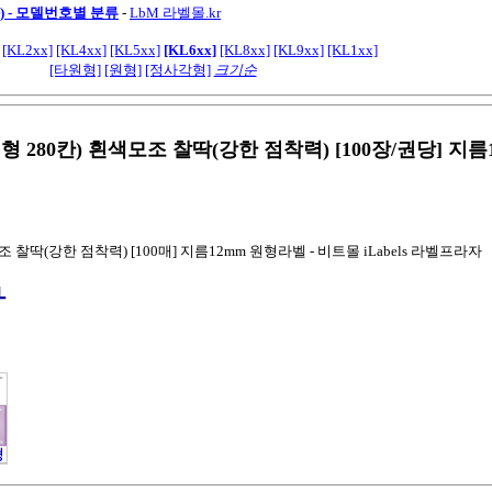
) - 모델번호별 분류
-
LbM 라벨몰.kr
[KL2xx]
[KL4xx]
[KL5xx]
[KL6xx]
[KL8xx]
[KL9xx]
[KL1xx]
[타원형]
[원형]
[정사각형]
크기순
원형 280칸) 흰색모조 찰딱(강한 점착력) [100장/권당] 지름
조 찰딱(강한 점착력) [100매] 지름12mm 원형라벨 - 비트몰 iLabels 라벨프라자