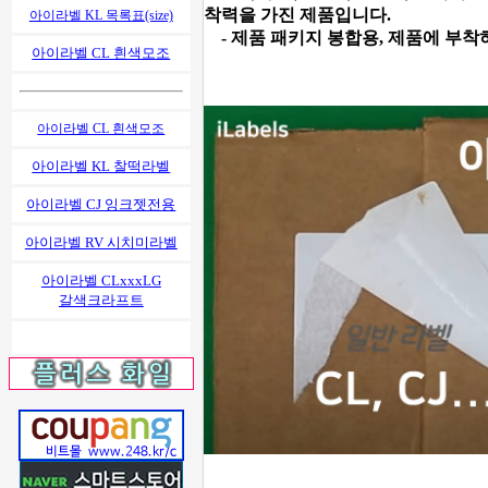
착력을 가진 제품입니다.
아이라벨 KL 목록표(size)
- 제품 패키지 봉합용, 제품에 부착
아이라벨 CL 흰색모조
아이라벨 CL 흰색모조
아이라벨 KL 찰떡라벨
아이라벨 CJ 잉크젯전용
아이라벨 RV 시치미라벨
아이라벨 CLxxxLG
갈색크라프트