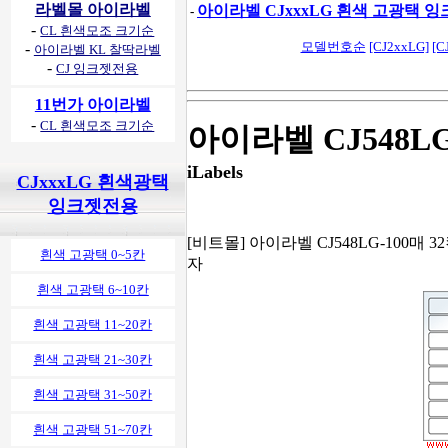
라벨몰 아이라벨
아이라벨 CJxxxLG 흰색 고광택 
-
-
CL 흰색모조 크기순
모델번호순
[CJ2xxLG]
[C
-
아이라벨 KL 찰딱라벨
-
CJ 잉크젯전용
11번가 아이라벨
-
CL 흰색모조 크기순
아이라벨 CJ548L
iLabels
CJxxxLG 흰색광택
잉크젯전용
[비트몰] 아이라벨 CJ548LG-100매 32
흰색 고광택 0~5칸
자
흰색 고광택 6~10칸
흰색 고광택 11~20칸
흰색 고광택 21~30칸
흰색 고광택 31~50칸
흰색 고광택 51~70칸