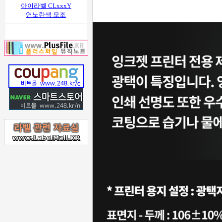
아이라벨 CLxxxY
연노란색 모조