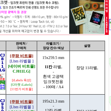
판메처 /
라벨크기 /
설명
구매처
장당 칸수/색상
[쿠팡 비트몰]
15x259.5 mm
[Lbm 라벨몰 ]
-
[네이버 비트몰]
11칸
라벨,
장당 11라벨,
CJ811LG]
-
흰색 고광택
[iLabels 옥션]
잉크젯전용
[G마켓 iLabels]
- 100매 / A4
[11번가 비트몰]
195x21.3 mm
[쿠팡 비트몰]
-
[Lbm 라벨몰 ]
12칸 라벨