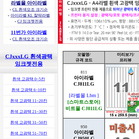
라벨몰 아이라벨
-
CL 흰색모조 크기순
-
아이라벨 KL 찰딱라벨
-
CJ 잉크젯전용
11번가 아이라벨
-
CL 흰색모조 크기순
모델명/
미리보기/
CJxxxLG 흰색광택
규격 코드
프리뷰
잉크젯전용
811
아이라벨
흰색 고광택 0~5칸
CJ811LG
흰색 고광택 6~10칸
[라벨몰 Lbm ]
흰색 고광택 11~20칸
[스마트스토어]
비트몰 CJ811LG
흰색 고광택 21~30칸
흰색 고광택 31~50칸
950
아이라벨
흰색 고광택 51~70칸
CJ950LG