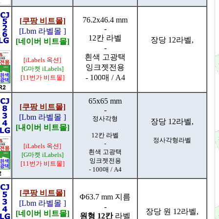
76.2x46.4 mm
[쿠팡 비트몰]
-
[Lbm 라벨몰 ]
12칸 라벨
장당 12라벨,
[네이버 비트몰]
-
흰색 고광택
[iLabels 옥션]
잉크젯전용
[G마켓 iLabels]
- 100매 / A4
[11번가 비트몰]
65x65 mm
[쿠팡 비트몰]
-
[Lbm 라벨몰 ]
정사각형
장당 12라벨,
[내이버 비트몰]
12칸 라벨
정사각형라벨
-
[iLabels 옥션]
흰색 고광택
[G마켓 iLabels]
잉크젯전용
[11번가 비트몰]
- 100매 / A4
[쿠팡 비트몰]
Φ63.7 mm 지름
[Lbm 라벨몰 ]
-
장당 원 12라벨,
[네이버 비트몰]
원형 12칸
라벨