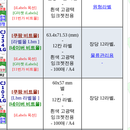
-
원형라벨
[iLabels 옥션]
흰색 고광택
[G마켓 iLabels]
잉크젯전용
[11번가 비트몰]
63.4x71.53 (mm)
[쿠팡 비트몰]
-
[라벨몰 Lbm ]
장당 12라벨,
12칸 라벨
[네이버 비트몰]
-
물류관리용
흰색 고광택
[iLabels 옥션]
잉크젯전용
[G마켓 iLabels]
- 100매 / A4
[11번가 비트몰]
60x57 mm
별
[쿠팡 비트몰]
-
[Lbm 라벨몰 ]
장당 12라벨,
12칸 라벨,
[네이버 비트몰]
-
흰색 고광택
[iLabels 옥션]
잉크젯전용
- 100매 / A4