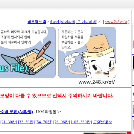
비트정보 홈
>
iLabel (아이라벨, 구 애니라벨)
>
[
www.248.co.kr
]
 모양이 다를 수 있으므로 선택시 주의하시기 바랍니다.
수별 분류 (A4라벨)
-
LbM 라벨몰.kr
[21~30칸]
[32~50칸]
[54~70칸]
[76~96칸]
[105~560칸]
모델번호순