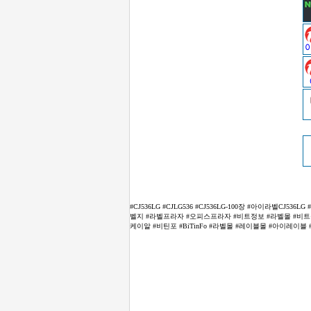
#CJ536LG #CJLG536 #CJ536LG-100장 #아이라벨CJ
벨지 #라벨프라자 #오피스프라자 #비트정보 #라벨몰 #비트몰 #
케이알 #비틴포 #BiTinFo #라벨몰 #레이블몰 #아이레이블 #아