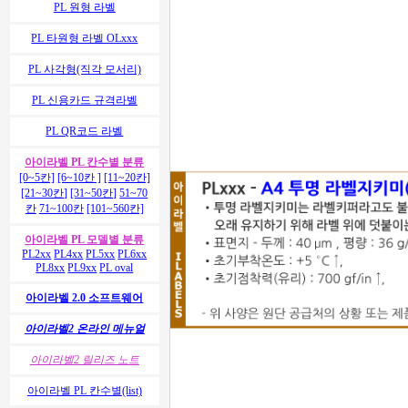
PL 원형 라벨
PL 타원형 라벨 OLxxx
PL 사각형(직각 모서리)
PL 신용카드 규격라벨
PL QR코드 라벨
아이라벨 PL 칸수별 분류
[0~5칸]
[6~10칸 ]
[11~20칸]
[21~30칸]
[31~50칸]
51~70
칸
71~100칸
[101~560칸]
아이라벨 PL 모델별 분류
PL2xx
PL4xx
PL5xx
PL6xx
PL8xx
PL9xx
PL oval
아이라벨 2.0 소프트웨어
아이라벨2 온라인 메뉴얼
아이라벨2 릴리즈 노트
아이라벨 PL 칸수별(list)