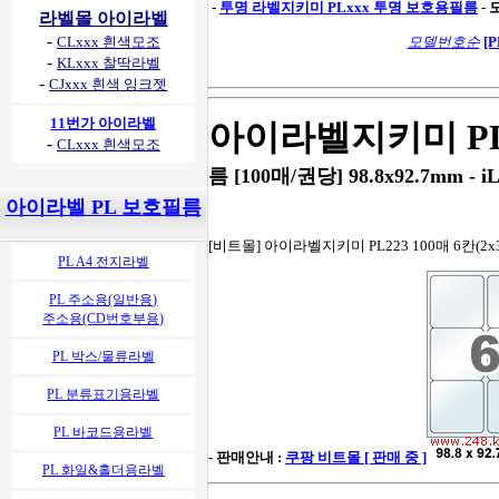
-
투명 라벨지키미 PLxxx 투명 보호용필름
-
라벨몰 아이라벨
-
CLxxx 흰색모조
모델번호순
[P
-
KLxxx 찰딱라벨
-
CJxxx 흰색 잉크젯
11번가 아이라벨
아이라벨지키미 PL
-
CLxxx 흰색모조
름 [100매/권당] 98.8x92.7mm - iL
아이라벨 PL 보호필름
[비트몰] 아이라벨지키미 PL223 100매 6칸(2x
PL A4 전지라벨
PL 주소용(일반용)
주소용(CD번호부용)
PL 박스/물류라벨
PL 분류표기용라벨
PL 바코드용라벨
- 판매안내 :
쿠팡 비트몰 [ 판매 중 ]
PL 화일&홀더용라벨