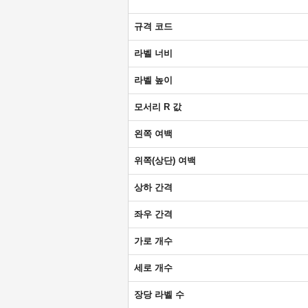
규격 코드
라벨 너비
라벨 높이
모서리 R 값
왼쪽 여백
위쪽(상단) 여백
상하 간격
좌우 간격
가로 개수
세로 개수
장당 라벨 수