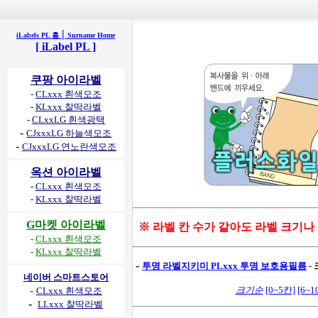
|
iLabels PL 홈
Surname Home
[ iLabel PL ]
쿠팡 아이라벨
-
CLxxx 흰색모조
-
KLxxx 찰딱라벨
-
CLxxLG 흰색광택
-
CJxxxLG 하늘색모조
-
CJxxxLG 연노란색모조
옥션 아이라벨
-
CLxxx 흰색모조
-
KLxxx 찰딱라벨
G마켓 아이라벨
※ 라벨 칸 수가 같아도 라벨 크기나
-
CLxxx 흰색모조
-
KLxxx 찰딱라벨
-
투명 라벨지키미 PLxxx 투명 보호용필름
-
네이버 스마트스토어
-
크기순
[0~5칸]
[6~1
CLxxx 흰색모조
-
LLxxx 찰딱라벨